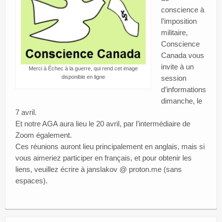
Blog
conscience à
l’imposition
Signez
militaire,
Conscience
Faites un don
Canada vous
invite à un
Merci à Échec à la guerre, qui rend cet image
disponible en ligne
session
d’informations
dimanche, le
7 avril.
Et notre AGA aura lieu le 20 avril, par l’intermédiaire de
Zoom également.
Ces réunions auront lieu principalement en anglais, mais si
vous aimeriez participer en français, et pour obtenir les
liens, veuillez écrire à janslakov @ proton.me (sans
espaces).