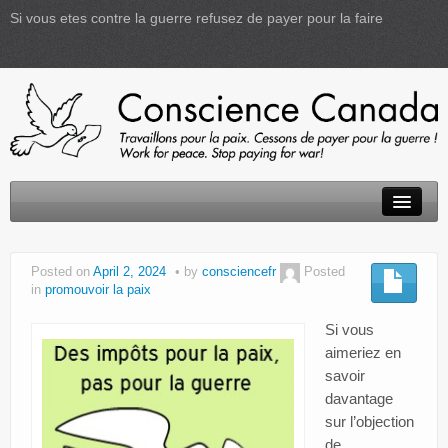
Si vous etes contre la guerre refusez de payer pour la faire
Accueil
Posted on
April 2, 2024
by
consciencefr
Posted
D.I.P.
in
promouvoir la paix
Activités
Si vous
aimeriez en
Informations
savoir
davantage
Créativité
sur l’objection
de