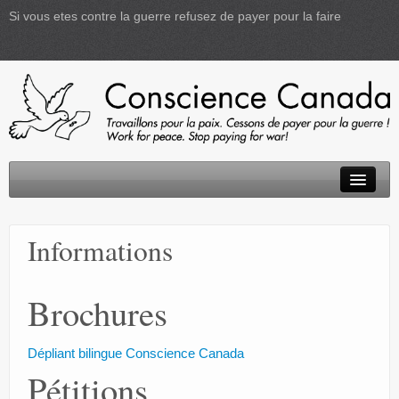
Si vous etes contre la guerre refusez de payer pour la faire
Accueil
Informations
D.I.P.
Activités
Brochures
Informations
Dépliant bilingue Conscience Canada
Créativité
Pétitions